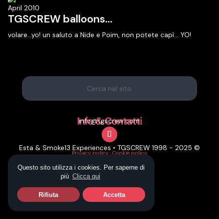
April 2010
TGSCREW balloons…
volare…yo! un saluto a Nide e Poim, non potete capì... YO!
Info & Contatti
info@tgscrew.com
Esta & Smoke13 Experiences • TGSCREW 1998 - 2025 ©
Privacy policy
·
Cookie policy
Questo sito utilizza i cookies. Per saperne di
più
Clicca qui
Rifiuta
Accetta