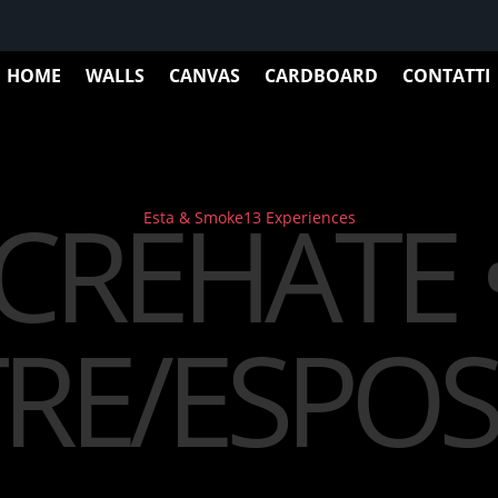
HOME
WALLS
CANVAS
CARDBOARD
CONTATTI
CREHATE
Esta & Smoke13 Experiences
RE/ESPOSI