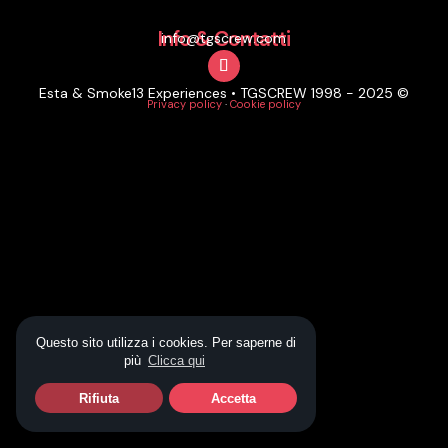
Info & Contatti
info@tgscrew.com
Esta & Smoke13 Experiences • TGSCREW 1998 - 2025 ©
Privacy policy
·
Cookie policy
Questo sito utilizza i cookies. Per saperne di
più
Clicca qui
Rifiuta
Accetta