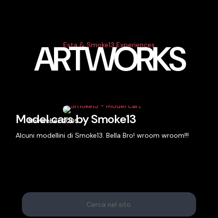
ARTWORKS
Esta & Smoke13 Experiences
Model cars by Smoke13
November 2009
Alcuni modellini di Smoke13. Bella Bro! wroom wroom!!!