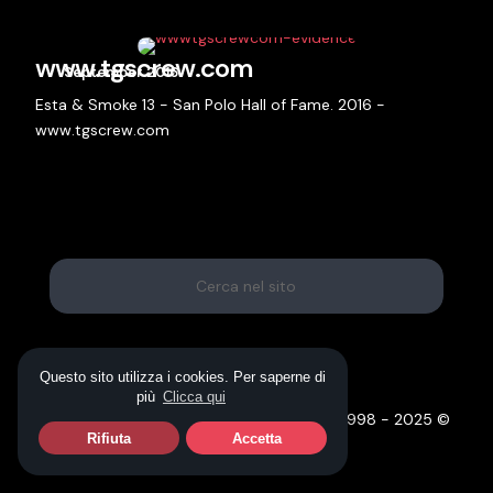
www.tgscrew.com
September 2016
Esta & Smoke 13 - San Polo Hall of Fame. 2016 -
www.tgscrew.com
Info & Contatti
info@tgscrew.com
Questo sito utilizza i cookies. Per saperne di
più
Clicca qui
Esta & Smoke13 Experiences • TGSCREW 1998 - 2025 ©
Privacy policy
·
Cookie policy
Rifiuta
Accetta