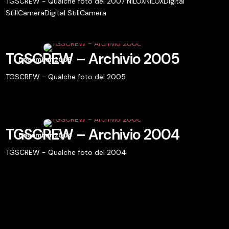
TGSCREW - Qualche foto del 2007 NILOXNILOXDigital
StillCameraDigital StillCamera
TGSCREW – Archivio 2005
December 2005
TGSCREW - Qualche foto del 2005
TGSCREW – Archivio 2004
December 2004
TGSCREW - Qualche foto del 2004