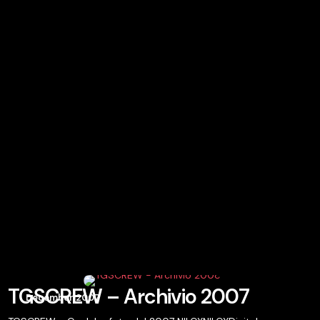
TGSCREW – Archivio 2007
December 2007