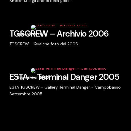
Smoke 13 e gli aranci della gold...
TGSCREW – Archivio 2006
December 2006
TGSCREW - Qualche foto del 2006
ESTA – Terminal Danger 2005
September 2005
ESTA TGSCREW - Gallery Terminal Danger - Campobasso
Settembre 2005