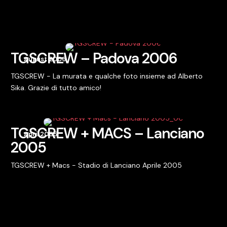
TGSCREW – Padova 2006
August 2006
TGSCREW - La murata e qualche foto insieme ad Alberto
Sika. Grazie di tutto amico!
TGSCREW + MACS – Lanciano
April 2005
2005
TGSCREW + Macs - Stadio di Lanciano Aprile 2005