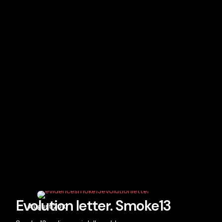
Evolution letter. Smoke13
August 2010