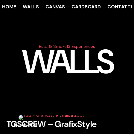
HOME
WALLS
CANVAS
CARDBOARD
CONTATTI
WALLS
Esta & Smoke13 Experiences
TGSCREW – GrafixStyle
March 2009