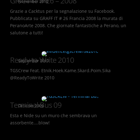
GRAFF IT # 26 – 2008
November 2010
Grazie a Cacktus per la segnalazione su Facebook.
Pubblicata su GRAFF IT # 26 Francia 2008 la murata di
PeranoArte 2008. Che giornate fantastiche a Perano, un
salutone a tutti!
Ready to Write 2010
September 2010
TGSCrew Feat. Etnik.Hoek.Kame.Skard.Poim.Sika
@ReadyToWrite 2010
Terminal Bus 09
October 2009
Esta e Nide su un muro che sembrava un
assorbente....blow!