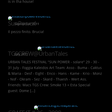
is in tha house!
SunPower!
September 2011
Il pezzo finito. Brucia!
TGSCREW@UrbanTales
July 2011
URBAN TALES FESTIVAL "SUN POWER - solare" 29 - 30 -
31 July - Foggia Kaleidos Art Team: Asso - Buma - Caktus
& Maria - Desf - Eight - Enco - Hans - Kame - Krio - Monz
- Nof - Okram - Sez - Skard - Thaesh - Wert Ass.
Friends: Macs TGS Crew: Smoke 13 + Esta Special
guest: Dome […]