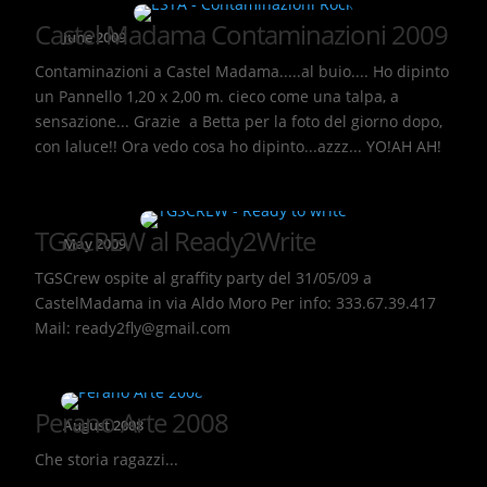
Castel Madama Contaminazioni 2009
June 2009
Contaminazioni a Castel Madama.....al buio.... Ho dipinto
un Pannello 1,20 x 2,00 m. cieco come una talpa, a
sensazione... Grazie a Betta per la foto del giorno dopo,
con laluce!! Ora vedo cosa ho dipinto...azzz... YO!AH AH!
TGSCREW al Ready2Write
May 2009
TGSCrew ospite al graffity party del 31/05/09 a
CastelMadama in via Aldo Moro Per info: 333.67.39.417
Mail: ready2fly@gmail.com
Perano Arte 2008
August 2008
Che storia ragazzi...